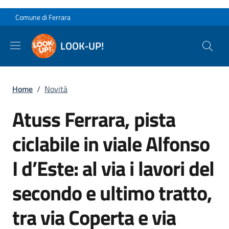
Salta al contenuto principale
Skip to footer content
Comune di Ferrara
LOOK-UP!
Briciole di pane
Home
/
Novità
Atuss Ferrara, pista
ciclabile in viale Alfonso
I d’Este: al via i lavori del
secondo e ultimo tratto,
tra via Coperta e via